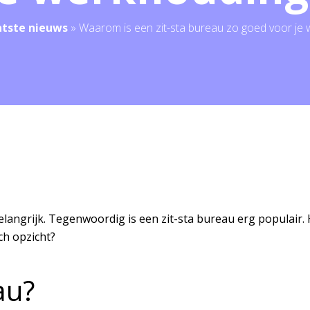
atste nieuws
»
Waarom is een zit-sta bureau zo goed voor je
elangrijk. Tegenwoordig is een zit-sta bureau erg populair. 
ch opzicht?
au?