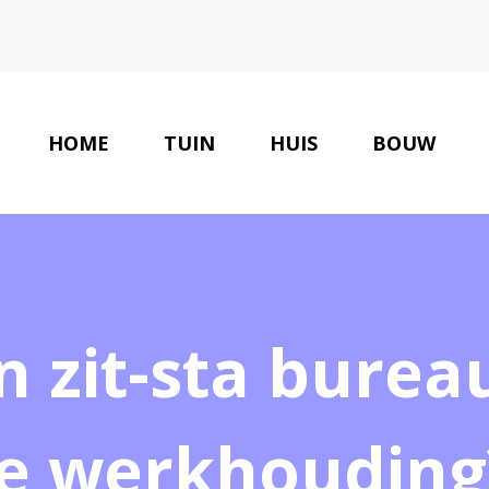
HOME
TUIN
HUIS
BOUW
 zit-sta burea
je werkhouding