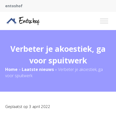
entoshof
Verbeter je akoestiek, ga
voor spuitwerk
Home
»
Laatste nieuws
»
Verbeter je akoestiek, ga
voor spuitwerk
Geplaatst op
3 april 2022