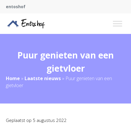
entoshof
Puur genieten van een
gietvloer
Home
»
Laatste nieuws
»
Puur genieten van een
gietvloer
Geplaatst op
5 augustus 2022