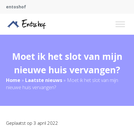
entoshof
Moet ik het slot van mijn
nieuwe huis vervangen?
Home
»
Laatste nieuws
»
Moet ik het slot van mijn
nieuwe huis vervangen?
Geplaatst op
3 april 2022