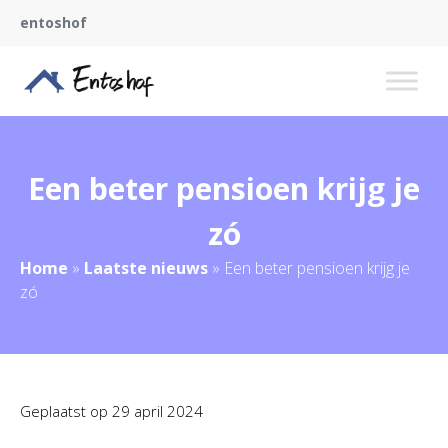
entoshof
Een beter pensioen krijg je
zó
Home
»
Laatste nieuws
»
Een beter pensioen krijg je
zó
Geplaatst op
29 april 2024